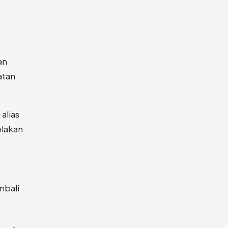
an
atan
alias
olakan
mbali