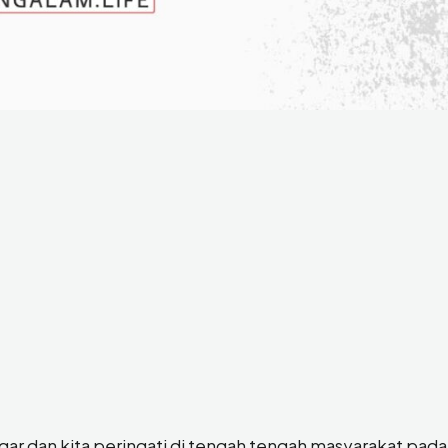
engar dan kita peringati di tengah tengah masyarakat pada