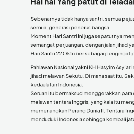
Hal hal Yang patut di Telada
Sebenarnya tidak hanya santri, semua pej
semua, generasi penerus bangsa.
Moment Hari Santri ini juga sepatutnya m
semangat perjuangan, dengan jalan jihad ya
Hari Santri 22 Oktober sebagai pengingat 
Pahlawan Nasional yakni KH Hasyim Asy’ari
jihad melawan Sekutu. Di mana saat itu, S
kedaulatan Indonesia.
Seruan itu bermaksud menggerakkan para s
melawan tentara Inggris, yang kala itu meng
memenangkan Perang Dunia II. Tentara In
menduduki Indonesia sehingga kembali jatu