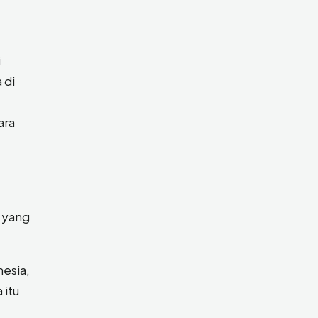
i
 di
ara
i yang
esia,
 itu