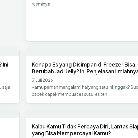
resminya…
 Ini
Kenapa Es yang Disimpan di Freezer Bisa
Berubah Jadi Jelly? Ini Penjelasan Ilmiahny
31 Juli 2026
u saja
Kamu pernah mengalami hal yang satu ini, nggak? Su
capek capek membuat es susu, es teh…
n
Kalau Kamu Tidak Percaya Diri, Lantas Si
yang Bisa Mempercayai Kamu?