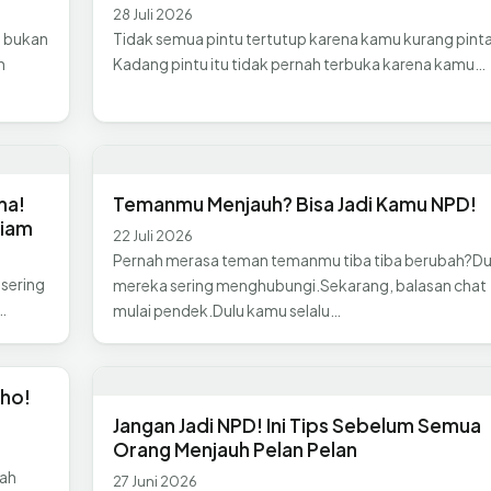
28 Juli 2026
, bukan
Tidak semua pintu tertutup karena kamu kurang pinta
n
Kadang pintu itu tidak pernah terbuka karena kamu…
ma!
Temanmu Menjauh? Bisa Jadi Kamu NPD!
Diam
22 Juli 2026
Pernah merasa teman temanmu tiba tiba berubah?Du
 sering
mereka sering menghubungi.Sekarang, balasan chat
…
mulai pendek.Dulu kamu selalu…
ho!
Jangan Jadi NPD! Ini Tips Sebelum Semua
Orang Menjauh Pelan Pelan
pah
27 Juni 2026