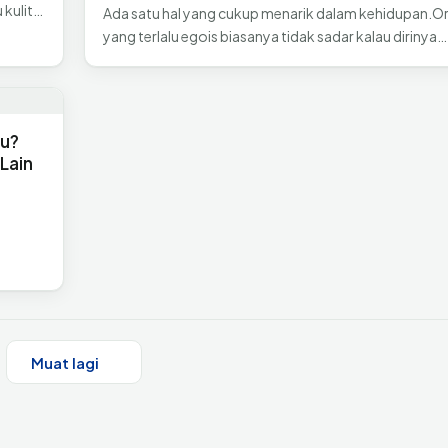
 kulit…
Ada satu hal yang cukup menarik dalam kehidupan.O
yang terlalu egois biasanya tidak sadar kalau dirinya…
mu?
Lain
Muat lagi