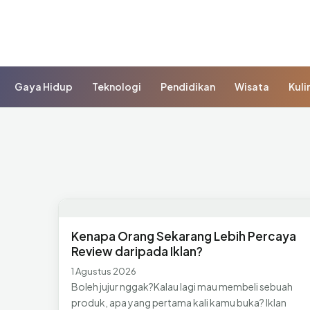
Gaya Hidup
Teknologi
Pendidikan
Wisata
Kuli
Kenapa Orang Sekarang Lebih Percaya
Review daripada Iklan?
1 Agustus 2026
Boleh jujur nggak?Kalau lagi mau membeli sebuah
produk, apa yang pertama kali kamu buka? Iklan