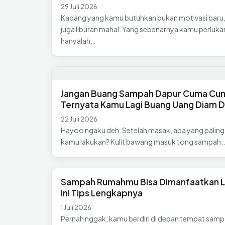
29 Juli 2026
Kadang yang kamu butuhkan bukan motivasi baru
juga liburan mahal. Yang sebenarnya kamu perluka
hanyalah…
Jangan Buang Sampah Dapur Cuma Cu
Ternyata Kamu Lagi Buang Uang Diam 
22 Juli 2026
Hayoo ngaku deh. Setelah masak, apa yang paling
kamu lakukan? Kulit bawang masuk tong sampah.
Sampah Rumahmu Bisa Dimanfaatkan L
Ini Tips Lengkapnya
1 Juli 2026
Pernah nggak, kamu berdiri di depan tempat sam