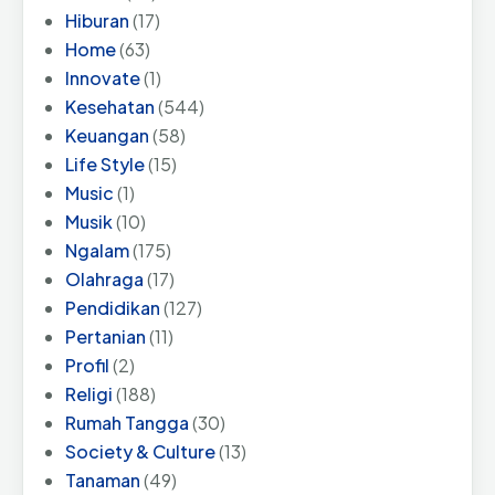
Hiburan
(17)
Home
(63)
Innovate
(1)
Kesehatan
(544)
Keuangan
(58)
Life Style
(15)
Music
(1)
Musik
(10)
Ngalam
(175)
Olahraga
(17)
Pendidikan
(127)
Pertanian
(11)
Profil
(2)
Religi
(188)
Rumah Tangga
(30)
Society & Culture
(13)
Tanaman
(49)