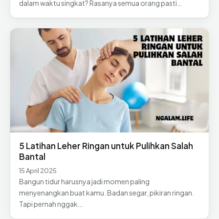
dalam waktu singkat? Rasanya semua orang pasti…
5 Latihan Leher Ringan untuk Pulihkan Salah
Bantal
15 April 2025
Bangun tidur harusnya jadi momen paling
menyenangkan buat kamu. Badan segar, pikiran ringan.
Tapi pernah nggak…