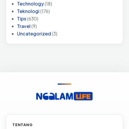
Technology
(18)
Teknologi
(176)
Tips
(630)
Travel
(9)
Uncategorized
(3)
Informasi & tautan situs
TENTANG