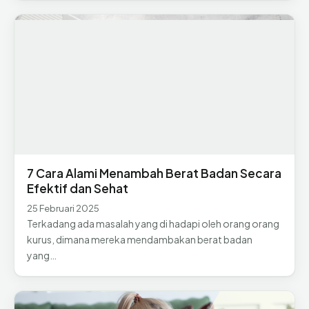
7 Cara Alami Menambah Berat Badan Secara
Efektif dan Sehat
25 Februari 2025
Terkadang ada masalah yang di hadapi oleh orang orang
kurus, dimana mereka mendambakan berat badan
yang…