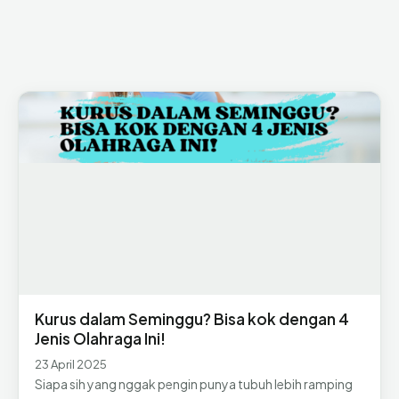
Kurus dalam Seminggu? Bisa kok dengan 4
Jenis Olahraga Ini!
23 April 2025
Siapa sih yang nggak pengin punya tubuh lebih ramping