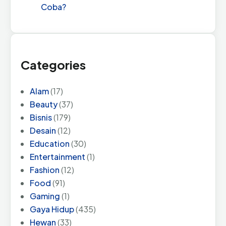
Coba?
Categories
Alam
(17)
Beauty
(37)
Bisnis
(179)
Desain
(12)
Education
(30)
Entertainment
(1)
Fashion
(12)
Food
(91)
Gaming
(1)
Gaya Hidup
(435)
Hewan
(33)