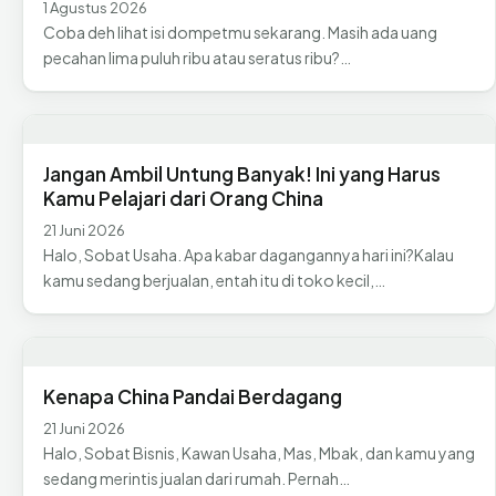
1 Agustus 2026
Coba deh lihat isi dompetmu sekarang. Masih ada uang
pecahan lima puluh ribu atau seratus ribu?…
Jangan Ambil Untung Banyak! Ini yang Harus
Kamu Pelajari dari Orang China
21 Juni 2026
Halo, Sobat Usaha. Apa kabar dagangannya hari ini?Kalau
kamu sedang berjualan, entah itu di toko kecil,…
Kenapa China Pandai Berdagang
21 Juni 2026
Halo, Sobat Bisnis, Kawan Usaha, Mas, Mbak, dan kamu yang
sedang merintis jualan dari rumah. Pernah…