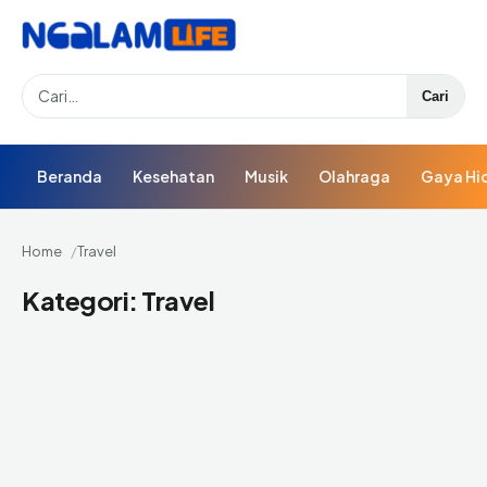
Search
Cari
Beranda
Kesehatan
Musik
Olahraga
Gaya Hi
Home
Travel
Kategori:
Travel