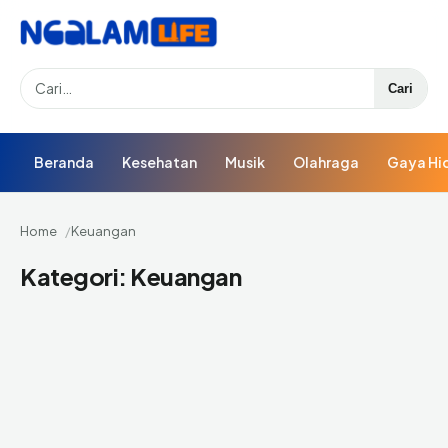
Search
Cari
Beranda
Kesehatan
Musik
Olahraga
Gaya Hi
Home
Keuangan
Kategori:
Keuangan