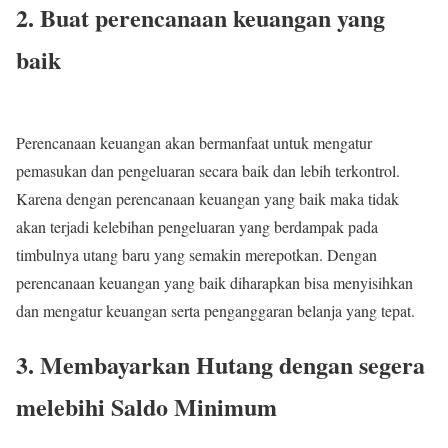
2. Buat perencanaan keuangan yang
baik
Perencanaan keuangan akan bermanfaat untuk mengatur
pemasukan dan pengeluaran secara baik dan lebih terkontrol.
Karena dengan perencanaan keuangan yang baik maka tidak
akan terjadi kelebihan pengeluaran yang berdampak pada
timbulnya utang baru yang semakin merepotkan. Dengan
perencanaan keuangan yang baik diharapkan bisa menyisihkan
dan mengatur keuangan serta penganggaran belanja yang tepat.
3. Membayarkan Hutang dengan segera
melebihi Saldo Minimum