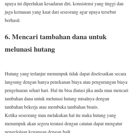
upaya ini diperlukan kesadaran diri, konsistensi yang tinggi dan
juga kemauan yang kuat dari seseorang agar upaya tersebut
berhasil.
6. Mencari tambahan dana untuk
melunasi hutang
Hutang yang terlanjur menumpuk tidak dapat diselesaikan secara
langsung dengan hanya penekanan biaya atau pengurangan biaya
pengeluaran sehari hari. Hal itu bisa diatasi jika anda mau mencari
tambahan dana untuk melunasi hutang misalnya dengan
tambahan bekerja atau membuka tambahan bisnis.
Ketika seseorang mau melakukan hal itu maka hutang yang
menumpuk akan segera teratasi dengan catatan dapat mengatur
pengelolaan keuangan dengan baik.