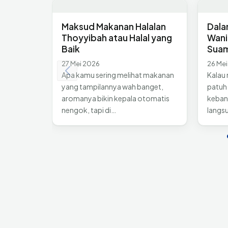
Maksud Makanan Halalan
Dala
Thoyyibah atau Halal yang
Wani
Baik
Suam
27 Mei 2026
26 Me
Apa kamu sering melihat makanan
Kalau
yang tampilannya wah banget,
patuh
aromanya bikin kepala otomatis
keban
nengok, tapi di…
langsu