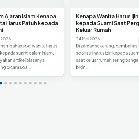
m Ajaran Islam Kenapa
Kenapa Wanita Harus Ijin
ta Harus Patuh kepada
kepada Suami Saat Perg
i
Keluar Rumah
i 2026
24 Mei 2026
 membahas soal wanita harus
Di zaman sekarang, pembahas
 kepada suami dalam Islam,
soal istri harus izin kepada suam
yakan artikel biasanya
saat keluar rumah sering bange
ng bicara soal…
bikin…