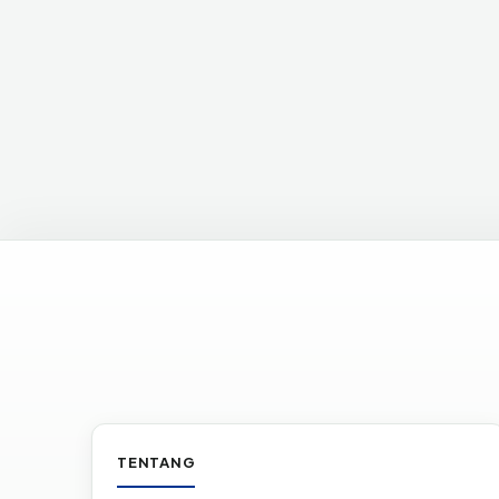
Informasi & tautan situs
TENTANG