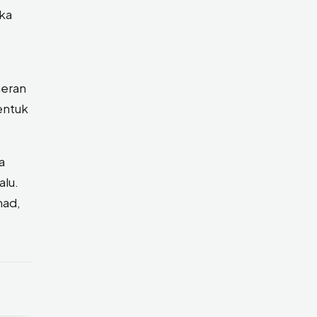
gka
heran
entuk
a
alu.
mad,