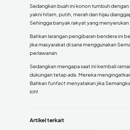
Sedangkan buah ini konon tumbuh dengan s
yakni hitam, putih, merah dan hijau diangg
Sehingga banyak rakyat yang menyerukan s
Bahkan larangan pengibaran bendera ini ber
jika masyarakat di sana menggunakan Sema
perlawanan.
Sedangkan mengapa saat ini kembali ramai, 
dukungan tetap ada. Mereka mengingatkan 
Bahkan
funfact
menyatakan jika Semangka s
loh!
Artikel terkait