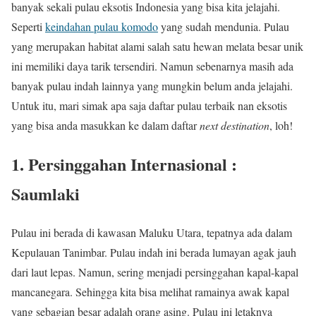
banyak sekali pulau eksotis Indonesia yang bisa kita jelajahi.
Seperti
keindahan pulau komodo
yang sudah mendunia. Pulau
yang merupakan habitat alami salah satu hewan melata besar unik
ini memiliki daya tarik tersendiri. Namun sebenarnya masih ada
banyak pulau indah lainnya yang mungkin belum anda jelajahi.
Untuk itu, mari simak apa saja daftar pulau terbaik nan eksotis
yang bisa anda masukkan ke dalam daftar
next destination
, loh!
1. Persinggahan Internasional :
Saumlaki
Pulau ini berada di kawasan Maluku Utara, tepatnya ada dalam
Kepulauan Tanimbar. Pulau indah ini berada lumayan agak jauh
dari laut lepas. Namun, sering menjadi persinggahan kapal-kapal
mancanegara. Sehingga kita bisa melihat ramainya awak kapal
yang sebagian besar adalah orang asing. Pulau ini letaknya