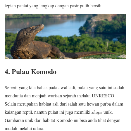
tepian pantai yang lengkap dengan pasir putih bersih.
4. Pulau Komodo
Seperti yang kita bahas pada awal tadi, pulau yang satu ini sudah
mendunia dan menjadi warisan sejarah melalui UNRESCO.
Selain merupakan habitat asli dari salah satu hewan purba dalam
kalangan reptil, namun pulau ini juga memiliki
shape
unik.
Gambaran unik dari habitat Komodo ini bisa anda lihat dengan
mudah melalui udara.