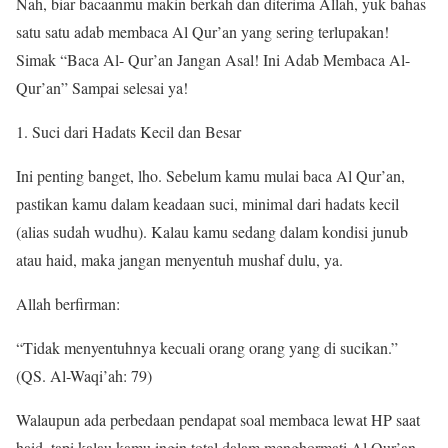
Nah, biar bacaanmu makin berkah dan diterima Allah, yuk bahas
satu satu adab membaca Al Qur’an yang sering terlupakan!
Simak “Baca Al- Qur’an Jangan Asal! Ini Adab Membaca Al-
Qur’an” Sampai selesai ya!
Suci dari Hadats Kecil dan Besar
Ini penting banget, lho. Sebelum kamu mulai baca Al Qur’an,
pastikan kamu dalam keadaan suci, minimal dari hadats kecil
(alias sudah wudhu). Kalau kamu sedang dalam kondisi junub
atau haid, maka jangan menyentuh mushaf dulu, ya.
Allah berfirman:
“Tidak menyentuhnya kecuali orang orang yang di sucikan.”
(QS. Al-Waqi’ah: 79)
Walaupun ada perbedaan pendapat soal membaca lewat HP saat
haid, tapi kalau kamu ingin total dalam menghormati Al Qur’an,