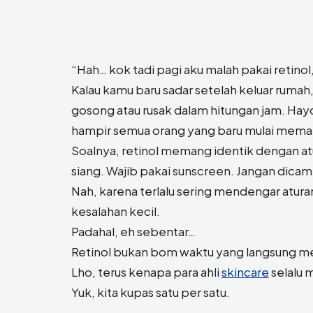
“Hah… kok tadi pagi aku malah pakai retinol
Kalau kamu baru sadar setelah keluar rum
gosong atau rusak dalam hitungan jam. Hayo
hampir semua orang yang baru mulai memaka
Soalnya, retinol memang identik dengan atu
siang. Wajib pakai sunscreen. Jangan dic
Nah, karena terlalu sering mendengar aturan
kesalahan kecil.
Padahal, eh sebentar…
Retinol bukan bom waktu yang langsung mel
Lho, terus kenapa para ahli
skincare
selalu 
Yuk, kita kupas satu per satu.