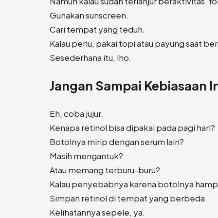
Namun kalau sudah terlanjur beraktivitas, f
Gunakan sunscreen.
Cari tempat yang teduh.
Kalau perlu, pakai topi atau payung saat ber
Sesederhana itu, lho.
Jangan Sampai Kebiasaan In
Eh, coba jujur.
Kenapa retinol bisa dipakai pada pagi hari?
Botolnya mirip dengan serum lain?
Masih mengantuk?
Atau memang terburu-buru?
Kalau penyebabnya karena botolnya hampir
Simpan retinol di tempat yang berbeda.
Kelihatannya sepele, ya.