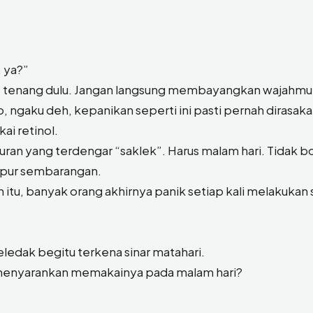
, ya?”
ah, tenang dulu. Jangan langsung membayangkan wajahmu
, ngaku deh, kepanikan seperti ini pasti pernah dirasak
i retinol.
ran yang terdengar “saklek”. Harus malam hari. Tidak b
ampur sembarangan.
 itu, banyak orang akhirnya panik setiap kali melakukan 
edak begitu terkena sinar matahari.
menyarankan memakainya pada malam hari?