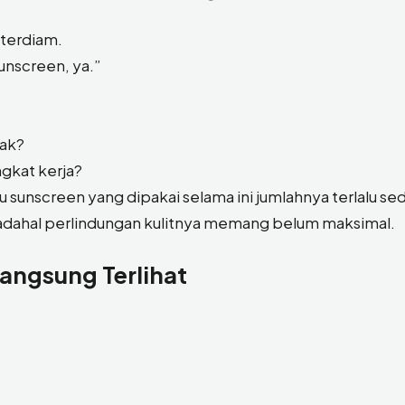
 terdiam.
unscreen, ya.”
gak?
ngkat kerja?
 sunscreen yang dipakai selama ini jumlahnya terlalu sed
adahal perlindungan kulitnya memang belum maksimal.
ngsung Terlihat