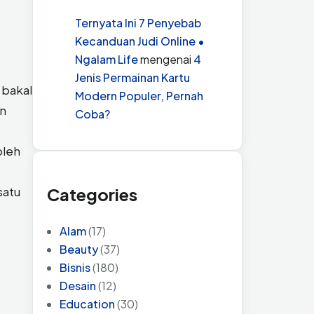
Ternyata Ini 7 Penyebab
Kecanduan Judi Online •
Ngalam Life
mengenai
4
Jenis Permainan Kartu
 bakal
Modern Populer, Pernah
an
Coba?
oleh
Categories
satu
Alam
(17)
Beauty
(37)
Bisnis
(180)
Desain
(12)
Education
(30)