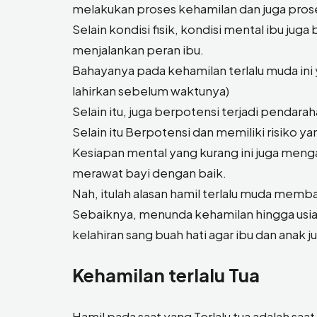
melakukan proses kehamilan dan juga prose
Selain kondisi fisik, kondisi mental ibu j
menjalankan peran ibu.
Bahayanya pada kehamilan terlalu muda ini y
lahirkan sebelum waktunya)
Selain itu, juga berpotensi terjadi pendar
Selain itu Berpotensi dan memiliki risiko y
Kesiapan mental yang kurang ini juga men
merawat bayi dengan baik.
Nah, itulah alasan hamil terlalu muda memb
Sebaiknya, menunda kehamilan hingga usia d
kelahiran sang buah hati agar ibu dan anak 
Kehamilan terlalu Tua
Hamil pada saat yang Terlalu tua adalah saat