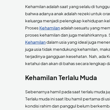
Kehamilan adalah saat yang selalu di tunggu
bahwa adanya anak adalah rezeki untuk oran
keluarga menjadi pelengkap kehidupan kel
Proses
Kehamilan
adalah sesuatu yang mem
proses kehamilan dan juga melahirkannya. Se
Kehamilan
dalam usia yang ideal juga mene
juga usia tidak mendukung kehamilan, maka
terjadinya gangguan kesehatan. Nah, ada Ke
ketahui dan akan di bahas secara lengkap dala
Kehamilan
Terlalu Muda
Sebenarnya hamil pada saat terlalu muda jug
Terlalu muda ini saat Ibu hamil pertama di usi
kondisi rahim dan panggul belum berkemban