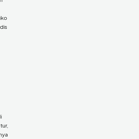
iko
dis
i
tur,
nya