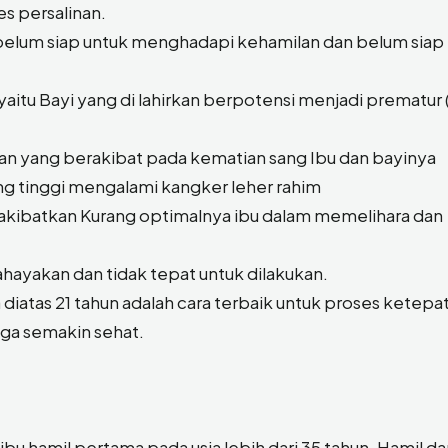
s persalinan.
uga belum siap untuk menghadapi kehamilan dan belum siap
aitu Bayi yang di lahirkan berpotensi menjadi prematur 
ahan yang berakibat pada kematian sang Ibu dan bayinya
ang tinggi mengalami kangker leher rahim
gakibatkan Kurang optimalnya ibu dalam memelihara dan
ahayakan dan tidak tepat untuk dilakukan.
iatas 21 tahun adalah cara terbaik untuk proses ketepa
juga semakin sehat.
 ibu hamil pertama pada usia lebih dari 35 tahun. Hamil d