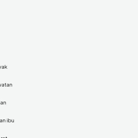
yak
watan
dan
an ibu