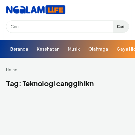
Search
Cari
Beranda
Kesehatan
Musik
Olahraga
Gaya Hi
Home
Tag:
Teknologi canggih ikn