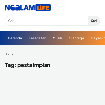
Search
Cari
Beranda
Kesehatan
Musik
Olahraga
Gaya Hi
Home
Tag:
pesta impian