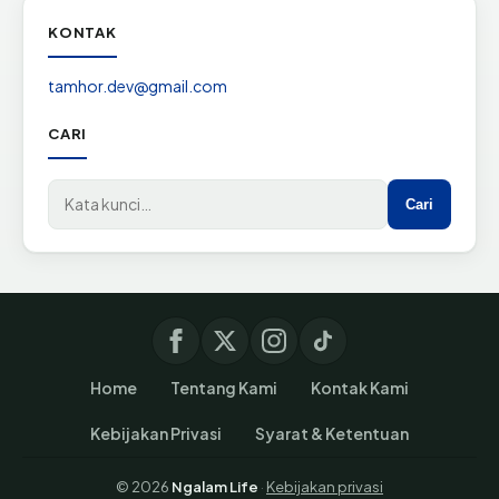
KONTAK
tamhor.dev@gmail.com
CARI
Cari di situs
Cari
Home
Tentang Kami
Kontak Kami
Kebijakan Privasi
Syarat & Ketentuan
© 2026
Ngalam Life
·
Kebijakan privasi