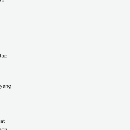
ku.
etap
 yang
rat
ada