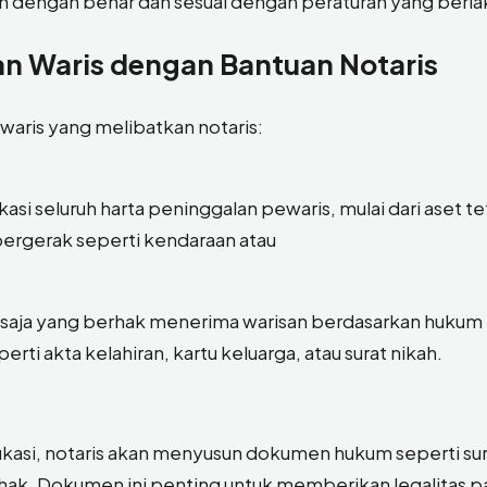
un dengan benar dan sesuai dengan peraturan yang berla
n Waris dengan Bantuan Notaris
waris yang melibatkan notaris:
si seluruh harta peninggalan pewaris, mulai dari aset t
bergerak seperti kendaraan atau
saja yang berhak menerima warisan berdasarkan hukum
ti akta kelahiran, kartu keluarga, atau surat nikah.
ifikasi, notaris akan menyusun dokumen hukum seperti su
 hak. Dokumen ini penting untuk memberikan legalitas p