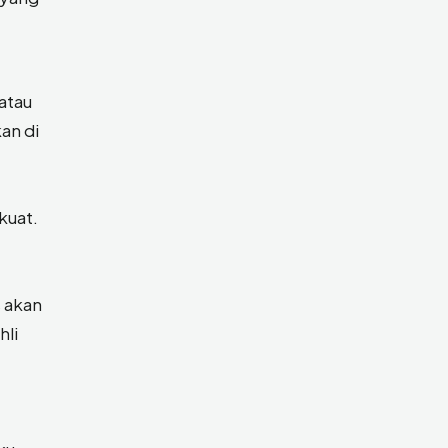
atau
an di
kuat.
 akan
hli