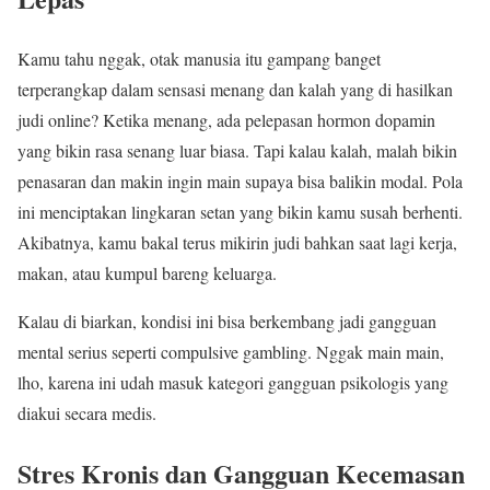
Kamu tahu nggak, otak manusia itu gampang banget
terperangkap dalam sensasi menang dan kalah yang di hasilkan
judi online? Ketika menang, ada pelepasan hormon dopamin
yang bikin rasa senang luar biasa. Tapi kalau kalah, malah bikin
penasaran dan makin ingin main supaya bisa balikin modal. Pola
ini menciptakan lingkaran setan yang bikin kamu susah berhenti.
Akibatnya, kamu bakal terus mikirin judi bahkan saat lagi kerja,
makan, atau kumpul bareng keluarga.
Kalau di biarkan, kondisi ini bisa berkembang jadi gangguan
mental serius seperti compulsive gambling. Nggak main main,
lho, karena ini udah masuk kategori gangguan psikologis yang
diakui secara medis.
Stres Kronis dan Gangguan Kecemasan