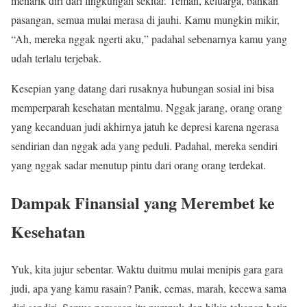
menarik diri dari lingkungan sekitar. Teman, keluarga, bahkan
pasangan, semua mulai merasa di jauhi. Kamu mungkin mikir,
“Ah, mereka nggak ngerti aku,” padahal sebenarnya kamu yang
udah terlalu terjebak.
Kesepian yang datang dari rusaknya hubungan sosial ini bisa
memperparah kesehatan mentalmu. Nggak jarang, orang orang
yang kecanduan judi akhirnya jatuh ke depresi karena ngerasa
sendirian dan nggak ada yang peduli. Padahal, mereka sendiri
yang nggak sadar menutup pintu dari orang orang terdekat.
Dampak Finansial yang Merembet ke
Kesehatan
Yuk, kita jujur sebentar. Waktu duitmu mulai menipis gara gara
judi, apa yang kamu rasain? Panik, cemas, marah, kecewa sama