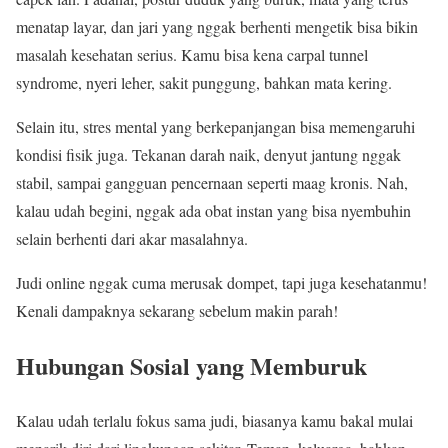
menatap layar, dan jari yang nggak berhenti mengetik bisa bikin
masalah kesehatan serius. Kamu bisa kena carpal tunnel
syndrome, nyeri leher, sakit punggung, bahkan mata kering.
Selain itu, stres mental yang berkepanjangan bisa memengaruhi
kondisi fisik juga. Tekanan darah naik, denyut jantung nggak
stabil, sampai gangguan pencernaan seperti maag kronis. Nah,
kalau udah begini, nggak ada obat instan yang bisa nyembuhin
selain berhenti dari akar masalahnya.
Judi online nggak cuma merusak dompet, tapi juga kesehatanmu!
Kenali dampaknya sekarang sebelum makin parah!
Hubungan Sosial yang Memburuk
Kalau udah terlalu fokus sama judi, biasanya kamu bakal mulai