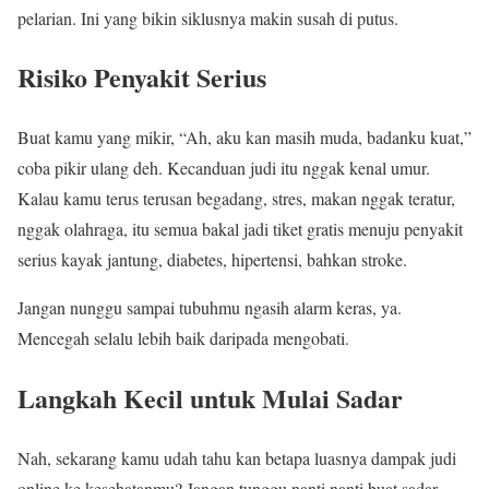
pelarian. Ini yang bikin siklusnya makin susah di putus.
Risiko Penyakit Serius
Buat kamu yang mikir, “Ah, aku kan masih muda, badanku kuat,”
coba pikir ulang deh. Kecanduan judi itu nggak kenal umur.
Kalau kamu terus terusan begadang, stres, makan nggak teratur,
nggak olahraga, itu semua bakal jadi tiket gratis menuju penyakit
serius kayak jantung, diabetes, hipertensi, bahkan stroke.
Jangan nunggu sampai tubuhmu ngasih alarm keras, ya.
Mencegah selalu lebih baik daripada mengobati.
Langkah Kecil untuk Mulai Sadar
Nah, sekarang kamu udah tahu kan betapa luasnya dampak judi
online ke kesehatanmu? Jangan tunggu nanti nanti buat sadar.