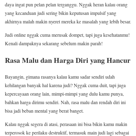
daya ingat pun pelan pelan terganggu. Nggak heran kalau orang
yang kecanduan judi sering bikin keputusan impulsif yang
akhirnya malah makin nyeret mereka ke masalah yang lebih besar.
Judi online nggak cuma merusak dompet, tapi juga kesehatanmu!
Kenali dampaknya sekarang sebelum makin parah!
Rasa Malu dan Harga Diri yang Hancur
Bayangin, gimana rasanya kalau kamu sadar sendiri udah
kehilangan banyak hal karena judi? Nggak cuma duit, tapi juga
kepercayaan orang lain, mimpi-mimpi yang dulu kamu punya,
bahkan harga dirimu sendiri. Nah, rasa malu dan rendah diri ini
bisa jadi beban mental yang berat banget.
Kalau nggak segera di atasi, perasaan ini bisa bikin kamu makin
terperosok ke perilaku destruktif, termasuk main judi lagi sebagai