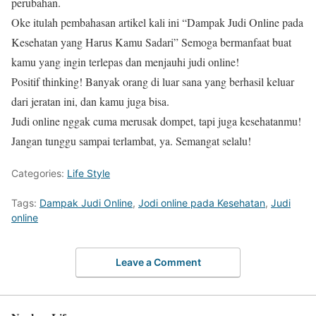
perubahan.
Oke itulah pembahasan artikel kali ini “Dampak Judi Online pada
Kesehatan yang Harus Kamu Sadari” Semoga bermanfaat buat
kamu yang ingin terlepas dan menjauhi judi online!
Positif thinking! Banyak orang di luar sana yang berhasil keluar
dari jeratan ini, dan kamu juga bisa.
Judi online nggak cuma merusak dompet, tapi juga kesehatanmu!
Jangan tunggu sampai terlambat, ya. Semangat selalu!
Categories:
Life Style
Tags:
Dampak Judi Online
,
Jodi online pada Kesehatan
,
Judi
online
Leave a Comment